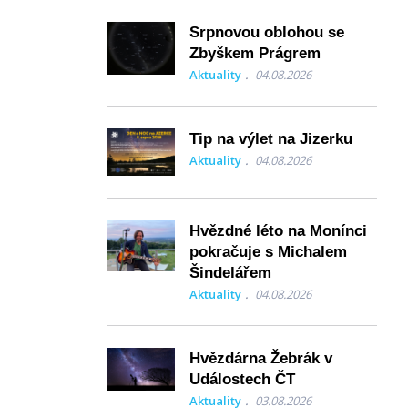
Srpnovou oblohou se
Zbyškem Prágrem
Aktuality
04.08.2026
Tip na výlet na Jizerku
Aktuality
04.08.2026
Hvězdné léto na Monínci
pokračuje s Michalem
Šindelářem
Aktuality
04.08.2026
Hvězdárna Žebrák v
Událostech ČT
Aktuality
03.08.2026