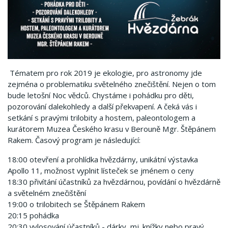
Tématem pro rok 2019 je ekologie, pro astronomy jde
zejména o problematiku světelného znečištění. Nejen o tom
bude letošní Noc vědců. Chystáme i pohádku pro děti,
pozorování dalekohledy a další překvapení. A čeká vás i
setkání s pravými trilobity a hostem, paleontologem a
kurátorem Muzea Českého krasu v Berouně Mgr. Štěpánem
Rakem. Časový program je následující:
18:00 otevření a prohlídka hvězdárny, unikátní výstavka
Apollo 11, možnost vyplnit lísteček se jménem o ceny
18:30 přivítání účastníků za hvězdárnou, povídání o hvězdárně
a světelném znečištění
19:00 o trilobitech se Štěpánem Rakem
20:15 pohádka
20:30 vylosování účastníků - dárky, mj. knížky nebo pravý