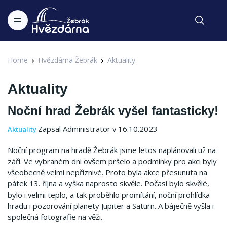
Home
Hvězdárna Žebrák
Aktuality
Aktuality
Noční hrad Žebrák vyšel fantasticky!
Zapsal Administrator v 16.10.2023
Aktuality
Noční program na hradě Žebrák jsme letos naplánovali už na
září.
Ve vybraném dni ovšem pršelo a podmínky pro akci byly
všeobecně velmi nepříznivé.
Proto byla akce přesunuta na
pátek 13. října a vyška naprosto skvěle.
Počasí bylo skvělé,
bylo i velmi teplo, a tak proběhlo promítání, noční prohlídka
hradu i pozorování planety Jupiter a Saturn.
A báječně vyšla i
společná fotografie na věži.