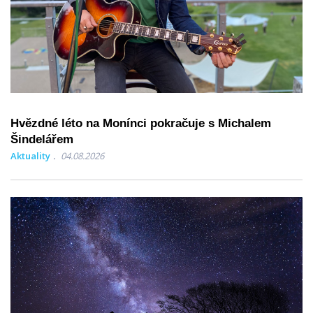
Hvězdné léto na Monínci pokračuje s Michalem
Šindelářem
Aktuality
04.08.2026