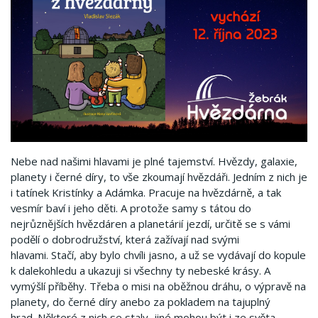
Nebe nad našimi hlavami je plné tajemství.
Hvězdy, galaxie,
planety i černé díry, to vše zkoumají hvězdáři.
Jedním z nich je
i tatínek Kristínky a Adámka.
Pracuje na hvězdárně, a tak
vesmír baví i jeho děti.
A protože samy s tátou do
nejrůznějších hvězdáren a planetárií jezdí, určitě se s vámi
podělí o dobrodružství, která zažívají nad svými
hlavami.
Stačí, aby bylo chvíli jasno, a už se vydávají do kopule
k dalekohledu a ukazuji si všechny ty nebeské krásy.
A
vymýšlí příběhy.
Třeba o misi na oběžnou dráhu, o výpravě na
planety, do černé díry anebo za pokladem na tajuplný
hrad.
Některé z nich se staly, jiné mohou být i ze světa