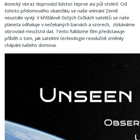
ikonický obraz doprovází lidstvo teprve asi půl století. Od
tohoto přelomového okamžiku se naše vnímání Země
neustále vyvíjí. V křišťálově čistých čočkách satelitů se naše
planeta odhaluje v nečekaných barvách a vzorech, získáváme
obrovské množství dat. Tento fulldome film představuje
příběh o tom, jak satelitní technologie revolučně změnily
chápání našeho domova.