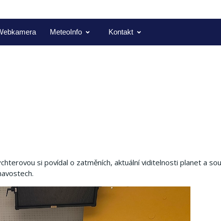
Webkamera
MeteoInfo
Kontakt
Rychterovou si povídal o zatměních, aktuální viditelnosti planet a so
ímavostech.