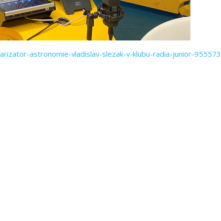
ularizator-astronomie-vladislav-slezak-v-klubu-radia-junior-95557