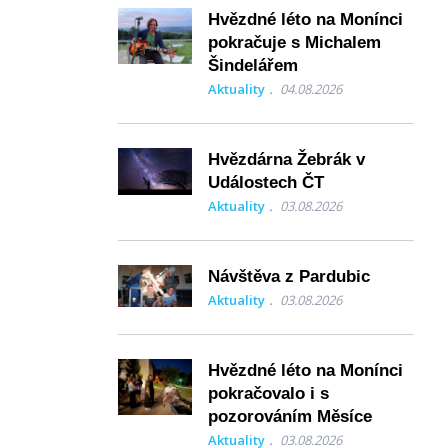
Hvězdné léto na Monínci
pokračuje s Michalem
Šindelářem
Aktuality
04.08.2026
Hvězdárna Žebrák v
Událostech ČT
Aktuality
03.08.2026
Návštěva z Pardubic
Aktuality
03.08.2026
Hvězdné léto na Monínci
pokračovalo i s
pozorováním Měsíce
Aktuality
03.08.2026