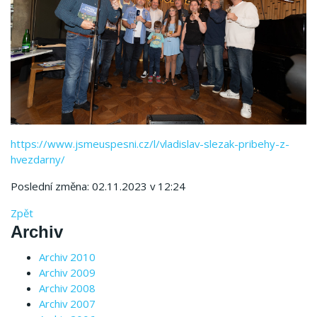
https://www.jsmeuspesni.cz/l/vladislav-slezak-pribehy-z-
hvezdarny/
Poslední změna: 02.11.2023 v 12:24
Zpět
Archiv
Archiv 2010
Archiv 2009
Archiv 2008
Archiv 2007