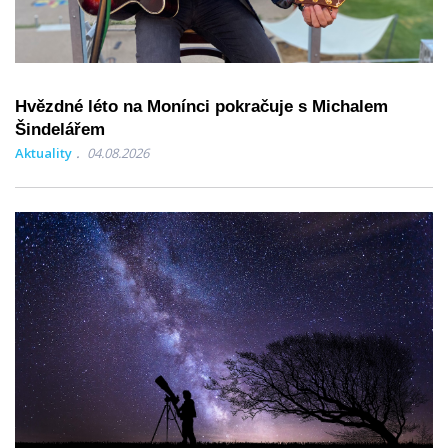
Hvězdné léto na Monínci pokračuje s Michalem
Šindelářem
Aktuality
04.08.2026