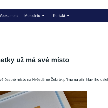
Webkamera
MeteoInfo
Kontakt
etky už má své místo
 čestné místo na Hvězdárně Žebrák přímo na pilíři hlavního dale