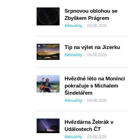
Srpnovou oblohou se
Zbyškem Prágrem
Aktuality
04.08.2026
Tip na výlet na Jizerku
Aktuality
04.08.2026
Hvězdné léto na Monínci
pokračuje s Michalem
Šindelářem
Aktuality
04.08.2026
Hvězdárna Žebrák v
Událostech ČT
Aktuality
03.08.2026