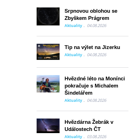
Srpnovou oblohou se
Zbyškem Prágrem
Aktuality
04.08.2026
Tip na výlet na Jizerku
Aktuality
04.08.2026
Hvězdné léto na Monínci
pokračuje s Michalem
Šindelářem
Aktuality
04.08.2026
Hvězdárna Žebrák v
Událostech ČT
Aktuality
03.08.2026