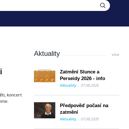
Aktuality
více
i
Zatmění Slunce a
Perseidy 2026 - info
Aktuality
07.08.2026
ti, koncert
veme.
Předpověď počasí na
zatmění
Aktuality
07.08.2026