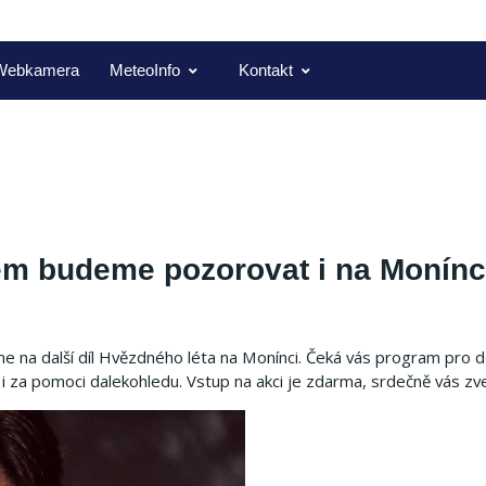
Webkamera
MeteoInfo
Kontakt
em budeme pozorovat i na Monínc
e na další díl Hvězdného léta na Monínci. Čeká vás program pro dě
ě i za pomoci dalekohledu. Vstup na akci je zdarma, srdečně vás z