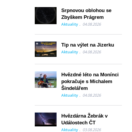
Srpnovou oblohou se
Zbyškem Prágrem
Aktuality
04.08.2026
Tip na výlet na Jizerku
Aktuality
04.08.2026
Hvězdné léto na Monínci
pokračuje s Michalem
Šindelářem
Aktuality
04.08.2026
Hvězdárna Žebrák v
Událostech ČT
Aktuality
03.08.2026