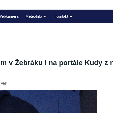
Webkamera
MeteoInfo
Kontakt
m v Žebráku i na portále Kudy z 
 vás.