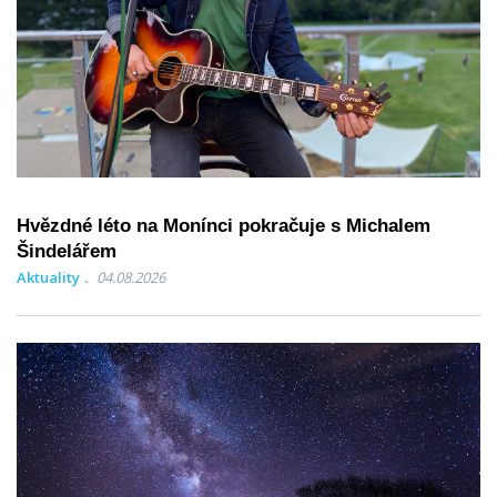
Hvězdné léto na Monínci pokračuje s Michalem
Šindelářem
Aktuality
04.08.2026