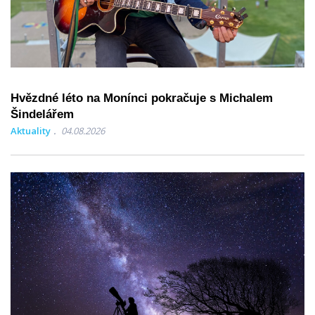
Hvězdné léto na Monínci pokračuje s Michalem
Šindelářem
Aktuality
04.08.2026