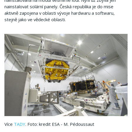
nainstalována na modul vesmírné lodi. Nyní už zbývá jen
nainstalovat solární panely. Česká republika je do mise
aktivně zapojena v oblasti vývoje hardwaru a softwaru,
stejně jako ve vědecké oblasti.
Více
TADY
. Foto: k
redit ESA - M. Pédoussaut