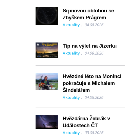
Srpnovou oblohou se
Zbyškem Prágrem
Aktuality
04.08.2026
Tip na výlet na Jizerku
Aktuality
04.08.2026
Hvězdné léto na Monínci
pokračuje s Michalem
Šindelářem
Aktuality
04.08.2026
Hvězdárna Žebrák v
Událostech ČT
Aktuality
03.08.2026