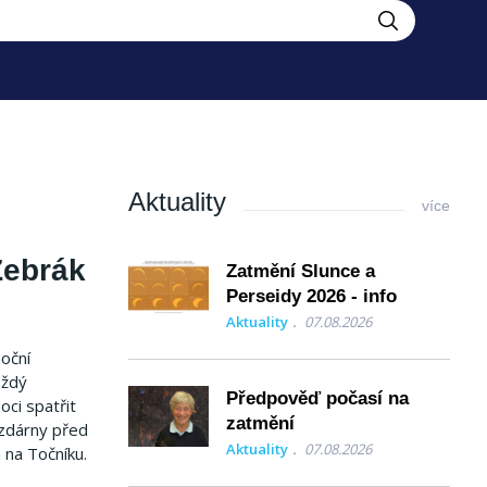
Aktuality
více
Žebrák
Zatmění Slunce a
Perseidy 2026 - info
Aktuality
07.08.2026
oční
aždý
Předpověď počasí na
oci spatřit
zatmění
ězdárny před
Aktuality
07.08.2026
 na Točníku.