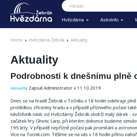
Hledat
Hvězdárna
AstroInfo
Home
Hvězdárna Žebrák
Aktuality
Aktuality
Podrobnosti k dnešnímu plně
Zapsal Administrator v 11.10.2019
Aktuality
Dnes se na hradě Žebrák v Točníku v 18 hodin odehraje pln
prohlídkou zříceniny hradu a v případě příznivého počasí tak
návštěvník navíc od Hvězdárny Žebrák obdrží malý dárek - svě
začátek hry Ghotic Larp, při kterém dokonce budeme simulo
195 lety. V případě nepřízně počasí pak promítání a astrono
Více na Tocnik.com. Těšíme se na vás v 18 hodin přímo naho