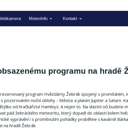
Webkamera
MeteoInfo
Kontakt
 obsazenému programu na hradě 
ě rezervovaný program Hvězdárny Žebrák spojený s promítáním, n
é s pozorováním noční oblohy - Měsíce a planet Jupiter a Saturn. K
týlko od hračkářství Hamleys. A nejen to. Na vlastní oči budete m
vat pád žebráckého meteoritu, který dopadl do oblasti kolem hv
mické vyprávění i s promítnutím pohádky proběhne v kavárně Bárka
ře na hradě Žebrák.