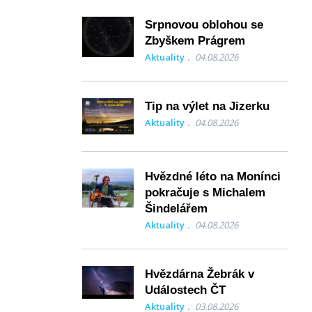
Srpnovou oblohou se
Zbyškem Prágrem
Aktuality
04.08.2026
Tip na výlet na Jizerku
Aktuality
04.08.2026
Hvězdné léto na Monínci
pokračuje s Michalem
Šindelářem
Aktuality
04.08.2026
Hvězdárna Žebrák v
Událostech ČT
Aktuality
03.08.2026