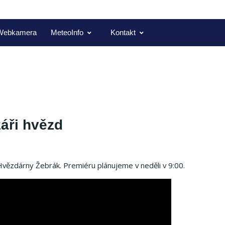
Webkamera
MeteoInfo
Kontakt
záři hvězd
 Hvězdárny Žebrák.
Premiéru plánujeme v neděli v 9:00.