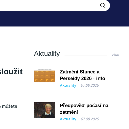
Aktuality
více
loužit
Zatmění Slunce a
Perseidy 2026 - info
Aktuality
07.08.2026
Předpověď počasí na
se můžete
zatmění
Aktuality
07.08.2026