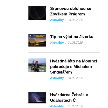
Srpnovou oblohou se
Zbyškem Prágrem
Aktuality
04.08.2026
Tip na výlet na Jizerku
Aktuality
04.08.2026
Hvězdné léto na Monínci
pokračuje s Michalem
Šindelářem
Aktuality
04.08.2026
Hvězdárna Žebrák v
Událostech ČT
Aktuality
03.08.2026