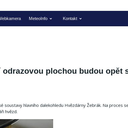
Webkamera
MeteoInfo
Kontakt
í odrazovou plochou budou opět s
ké soustavy hlavního dalekohledu Hvězdárny Žebrák. Na proces 
áři hvězd.