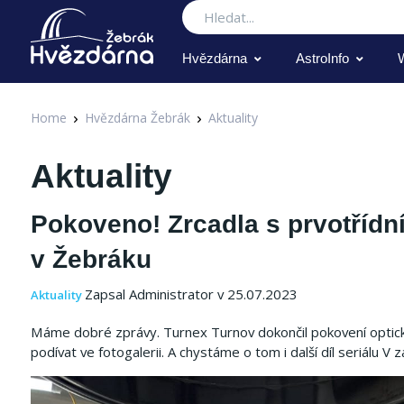
Hledat
Hvězdárna
AstroInfo
Home
Hvězdárna Žebrák
Aktuality
Aktuality
Pokoveno! Zrcadla s prvotřídn
v Žebráku
Zapsal Administrator v 25.07.2023
Aktuality
Máme dobré zprávy. Turnex Turnov dokončil pokovení optic
podívat ve fotogalerii. A chystáme o tom i další díl seriálu V z