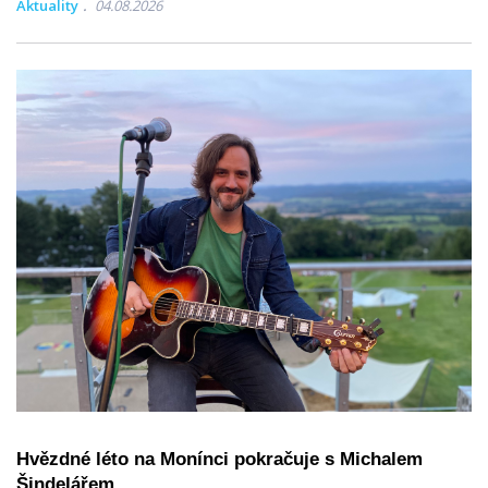
Aktuality
04.08.2026
Hvězdné léto na Monínci pokračuje s Michalem
Šindelářem