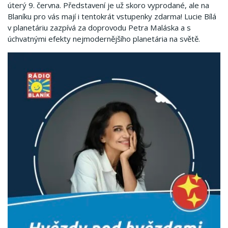
úterý 9. června. Představení je už skoro vyprodané, ale na
Blaníku pro vás mají i tentokrát vstupenky zdarma! Lucie Bílá
v planetáriu zazpívá za doprovodu Petra Maláska a s
úchvatnými efekty nejmodernějšího planetária na světě.