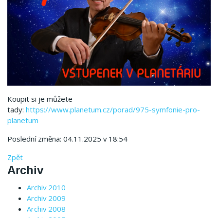
Koupit si je můžete
tady:
https://www.planetum.cz/porad/975-symfonie-pro-
planetum
Poslední změna: 04.11.2025 v 18:54
Zpět
Archiv
Archiv 2010
Archiv 2009
Archiv 2008