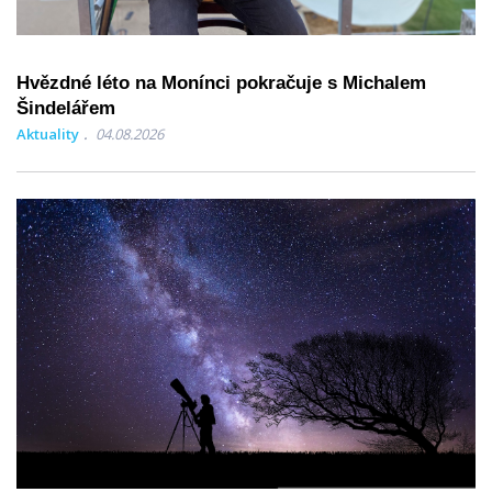
Hvězdné léto na Monínci pokračuje s Michalem
Šindelářem
Aktuality
04.08.2026