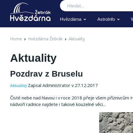
Hledat
Hvězdárna
AstroInfo
Home
Hvězdárna Žebrák
Aktuality
Aktuality
Pozdrav z Bruselu
Zapsal Administrator v 27.12.2017
Aktuality
Čisté nebe nad hlavou i v roce 2018 přeje všem příznivcům Hv
nádvoří radnice najdete i takové kouzelné věci...