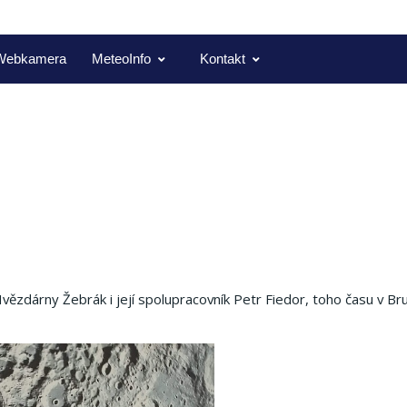
Webkamera
MeteoInfo
Kontakt
ězdárny Žebrák i její spolupracovník Petr Fiedor, toho času v Bru