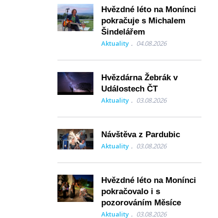
Hvězdné léto na Monínci
pokračuje s Michalem
Šindelářem
Aktuality
04.08.2026
Hvězdárna Žebrák v
Událostech ČT
Aktuality
03.08.2026
Návštěva z Pardubic
Aktuality
03.08.2026
Hvězdné léto na Monínci
pokračovalo i s
pozorováním Měsíce
Aktuality
03.08.2026