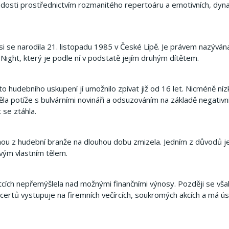
a radosti prostřednictvím rozmanitého repertoáru a emotivních, dy
se narodila 21. listopadu 1985 v České Lípě. Je právem nazýván
Night, který je podle ní v podstatě jejím druhým dítětem.
o hudebního uskupení jí umožnilo zpívat již od 16 let. Nicméně níz
a potíže s bulvárními novináři a odsuzováním na základě negativní
 se ztáhla.
nou z hudební branže na dlouhou dobu zmizela. Jedním z důvodů je
svým vlastním tělem.
átcích nepřemýšlela nad možnými finančními výnosy. Později se vša
 koncertů vystupuje na firemních večírcích, soukromých akcích a má 