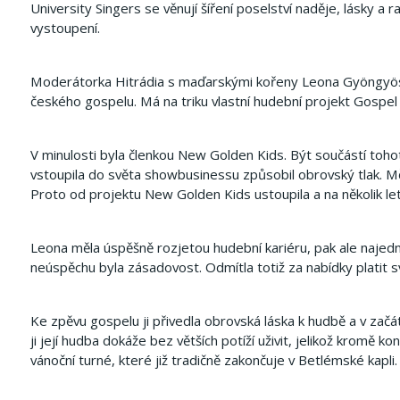
University Singers se věnují šíření poselství naděje, lásky 
vystoupení.
Moderátorka Hitrádia s maďarskými kořeny Leona Gyöngyösi 
českého gospelu. Má na triku vlastní hudební projekt Gospel 
V minulosti byla členkou New Golden Kids. Být součástí tohot
vstoupila do světa showbusinessu způsobil obrovský tlak. Měl
Proto od projektu New Golden Kids ustoupila a na několik let
Leona měla úspěšně rozjetou hudební kariéru, pak ale najed
neúspěchu byla zásadovost. Odmítla totiž za nabídky platit 
Ke zpěvu gospelu ji přivedla obrovská láska k hudbě a v zač
ji její hudba dokáže bez větších potíží uživit, jelikož kromě
vánoční turné, které již tradičně zakončuje v Betlémské kapli.