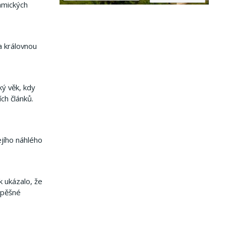
namických
a královnou
ký věk, kdy
ch článků.
jího náhlého
k ukázalo, že
úspěšné