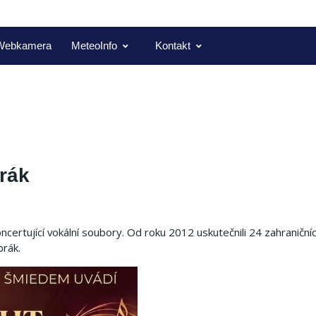
Webkamera
MeteoInfo
Kontakt
rák
certující vokální soubory. Od roku 2012 uskutečnili 24 zahraniční
brák.