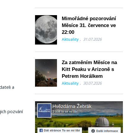
Mimořádné pozorování
Měsíce 31. července ve
22:00
Aktuality
31.07.2026
Za zatměním Měsíce na
Kitt Peaku v Arizoně s
Petrem Horálkem
Aktuality
30.07.2026
ateli a
jich pozvání