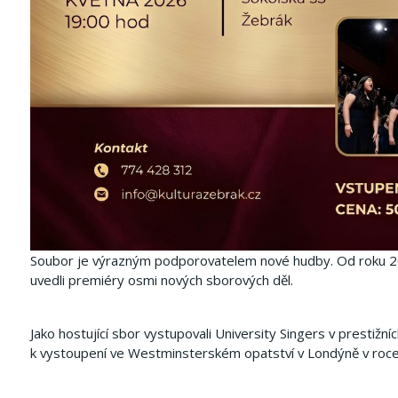
Soubor je výrazným podporovatelem nové hudby. Od roku 201
uvedli premiéry osmi nových sborových děl.
Jako hostující sbor vystupovali University Singers v prestiž
k vystoupení ve Westminsterském opatství v Londýně v roc