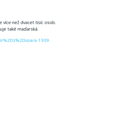
více než dvacet tisíc osob.
oluje také maďarská.
sbor%2Dz%2Dusa/a-1309