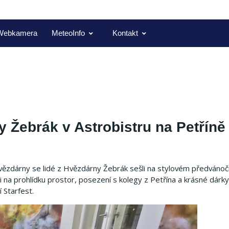
Webkamera
MeteoInfo
Kontakt
 Žebrák v Astrobistru na Petříně
ězdárny se lidé z Hvězdárny Žebrák sešli na stylovém předvánoč
 na prohlídku prostor, posezení s kolegy z Petřína a krásné dárky.
 Starfest.