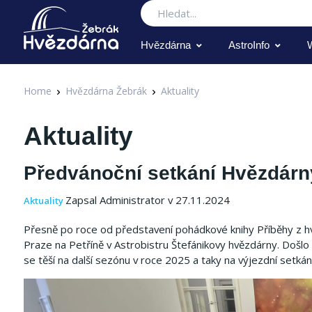
Hledat
Hvězdárna
AstroInfo
Home
Hvězdárna Žebrák
Aktuality
Aktuality
Předvánoční setkání Hvězdárny
Zapsal Administrator v 27.11.2024
Aktuality
Přesně po roce od představení pohádkové knihy Příběhy z hv
Praze na Petříně v Astrobistru Štefánikovy hvězdárny. Došlo i
se těší na další sezónu v roce 2025 a taky na výjezdní setkání