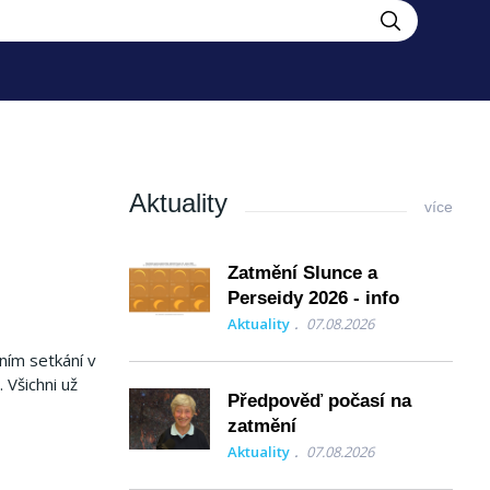
Aktuality
více
Zatmění Slunce a
Perseidy 2026 - info
Aktuality
07.08.2026
ním setkání v
 Všichni už
Předpověď počasí na
zatmění
Aktuality
07.08.2026