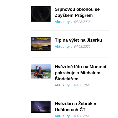
Srpnovou oblohou se
Zbyškem Prágrem
Aktuality
04.08.2026
Tip na výlet na Jizerku
Aktuality
04.08.2026
Hvězdné léto na Monínci
pokračuje s Michalem
Šindelářem
Aktuality
04.08.2026
Hvězdárna Žebrák v
Událostech ČT
Aktuality
03.08.2026