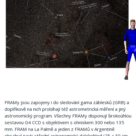
FRAMy jsou zapojeny i do sledování gama záblesků (GRB) a
doplňkově na nich probíhají též astrometrická měření a jiný
astronomický program. Všechny FRAMy disponují širokoúhlou
sestavou G4 CCD s objektivem s ohniskem 300 nebo 135
mm. FRAM na La Palmě a jeden z FRAMů v Argentině
obsahují navíc střední astronomický dalekohled (25 a 30 cm,