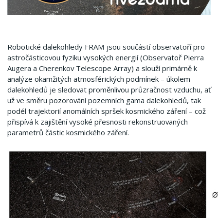
Robotické dalekohledy FRAM jsou součástí observatoří pro
astročásticovou fyziku vysokých energií (Observatoř Pierra
Augera a Cherenkov Telescope Array) a slouží primárně k
analýze okamžitých atmosférických podmínek – úkolem
dalekohledů je sledovat proměnlivou průzračnost vzduchu, ať
už ve směru pozorování pozemních gama dalekohledů, tak
podél trajektorií anomálních spršek kosmického záření – což
přispívá k zajištění vysoké přesnosti rekonstruovaných
parametrů částic kosmického záření.