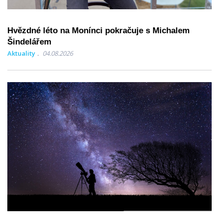
Hvězdné léto na Monínci pokračuje s Michalem
Šindelářem
Aktuality
04.08.2026