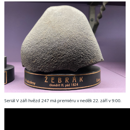
Seriál V záři hvězd 247 má premiéru v neděli 22. září v 9:00.