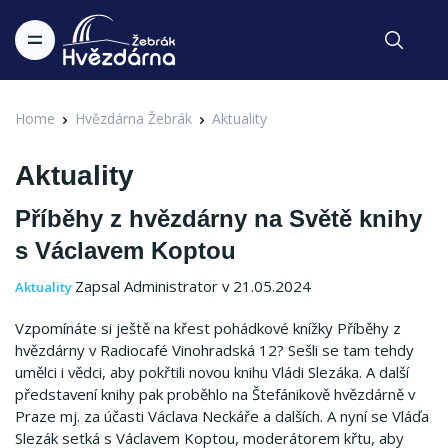
Home
Hvězdárna Žebrák
Aktuality
Aktuality
Příběhy z hvězdárny na Světě knihy
s Václavem Koptou
Zapsal Administrator v 21.05.2024
Aktuality
Vzpomínáte si ještě na křest pohádkové knížky Příběhy z
hvězdárny v Radiocafé Vinohradská 12? Sešli se tam tehdy
umělci i vědci, aby pokřtili novou knihu Vládi Slezáka. A další
představení knihy pak proběhlo na Štefánikově hvězdárně v
Praze mj. za účasti Václava Neckáře a dalších. A nyní se Vláďa
Slezák setká s Václavem Koptou, moderátorem křtu, aby