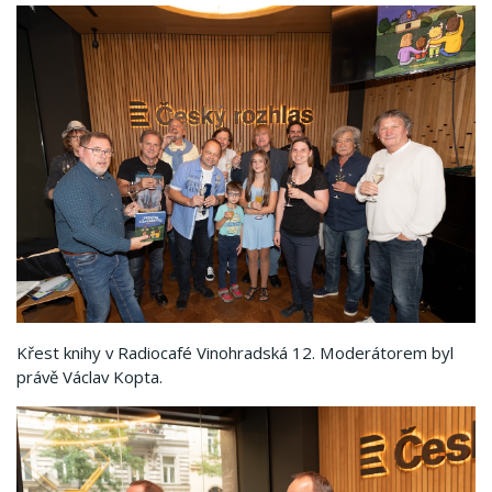
Křest knihy v Radiocafé Vinohradská 12. Moderátorem byl
právě Václav Kopta.