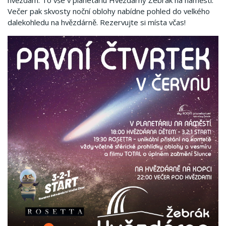
hvězdám. To vše v planetáriu Hvězdárny Žebrák na náměstí.
Večer pak skvosty noční oblohy nabídne pohled do velkého
dalekohledu na hvězdárně. Rezervujte si místa včas!