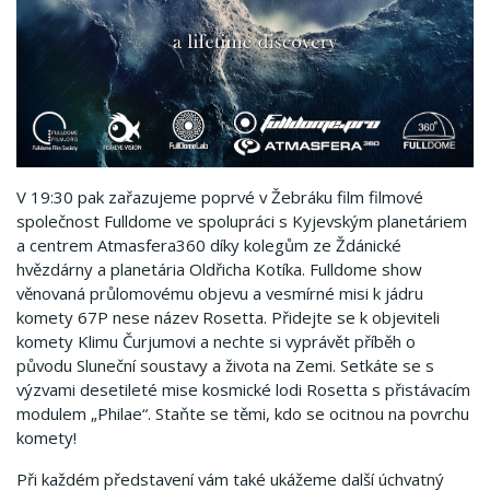
V 19:30 pak zařazujeme poprvé v Žebráku film filmové
společnost Fulldome ve spolupráci s Kyjevským planetáriem
a centrem Atmasfera360 díky kolegům ze Ždánické
hvězdárny a planetária Oldřicha Kotíka. Fulldome show
věnovaná průlomovému objevu a vesmírné misi k jádru
komety 67P nese název Rosetta. Přidejte se k objeviteli
komety Klimu Čurjumovi a nechte si vyprávět příběh o
původu Sluneční soustavy a života na Zemi. Setkáte se s
výzvami desetileté mise kosmické lodi Rosetta s přistávacím
modulem „Philae“. Staňte se těmi, kdo se ocitnou na povrchu
komety!
Při každém představení vám také ukážeme další úchvatný