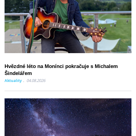
Hvězdné léto na Monínci pokračuje s Michalem
Šindelářem
Aktuality
04.08.2026