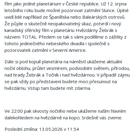
film jako jediné planetárium v České republice. Už 12. srpna
letošního roku bude možné pozorovat zatmění Slunce. Úplné
uvidí lidé například ze Španělska nebo Baleárských ostrovů.
Že půjde o skutečně neopakovatelný úkaz, potvrdí i nový
kanadský sférický film v planetáriu Hvězdárny Žebrák s
názvem TOTAL. Předem se tak s vámi podělíme o zážitky z
tohoto jedinečného nebeského divadla i společně s
pozorovateli zatmění v Severní Americe.
Dále si pod kopulí planetária na náměstí ukážeme aktuální
noční oblohu, průlet vesmírem, podvodním světem, přírodou,
nad hrady Žebrák a Točník i nad hvězdárnou. V případě zájmu
se pak vždy po představení budete moci přesunout na
hvězdárnu. Vstup tam budete mít zdarma.
Ve 22:00 pak skvosty nočního nebe ukážeme naším hlavním
dalekohledem na hvězdárně na kopci. Srdešně vás zveme.
Poslední změna: 13.05.2026 v 11:54