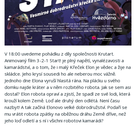
V 18:00 uvedeme pohádku z díly společnosti Krutart.
Animovaný film 3-2-1 Start! je plný napětí, vynalézavosti a
kamarádství, a o tom, že i malý Křeček Elon je vědec a žije na
skládce. Jeho krysí sousedi ho ale neberou moc vážně.
Jednoho dne Elona vyruší hlasitá rána. Na plácku u svého
domku najde kráter a v něm rozbitého robota. Jak se sem asi
dostal? Elon robota opraví a zjistí, že spadl ze své lodi, která
krouží kolem Země. Loď ale druhý den odlétá. Není času
nazbyt! A tak začíná Elonovo velké dobrodružství. Podaří se
mu vrátit robota zpátky na oběžnou dráhu Země dříve, než
jeho loď odletí a s ní i všichni robotovi kamarádi?