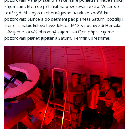
pozorování Pána prstenů a také jsme pohled na nebe nabídli
zájemcům, kteří se přihlásili na pozorování extra. Večer se
totiž vydařil a bylo nádherně jasno. A tak se zpočátku
pozorovalo Slunce a po setmění pak planeta Saturn, později i
Jupiter a nabíc kulová hvězdokupa M13 v souhvězdí Herkula.
Děkujeme za váš ohromný zájem. Na říjen připravujeme
pozorování planet Jupiter a Saturn. Termín upřesníme.