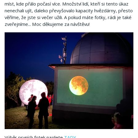
míst, kde přálo počasí více. Množství lidí, kteří si tento úkaz
nenechali ujít, daleko převyšovalo kapacity hvězdárny, přesto
věříme, že jste si večer užili. A pokud máte fotky, rádi je také
zveřejníme... Moc děkujeme za návštěvu!
Výběr prvních fotek najdete
TADY
.