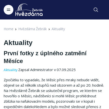
Home
Hvězdárna Žebrák
Aktuality
Aktuality
První fotky z úplného zatmění
Měsíce
Zapsal Administrator v 07.09.2025
Aktuality
Zpočátku to vypadalo, že Měsíc přes mraky nebude vidět,
objevil se až několik stupňů nad obzorem a až po 20. hodině.
Na Hvězdárně Žebrák se uskutečnil program, ve kterém se
hovořilo o Měsíci, návštěvníci si mohli Měsíc prohlédnout
zblízka na nafukovacím modelu, pozorovalo se v kopuli i
expedičním dalekohledem a bylo možné sledovat přenos z