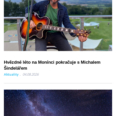
Hvězdné léto na Monínci pokračuje s Michalem
Šindelářem
Aktuality
04.08.2026