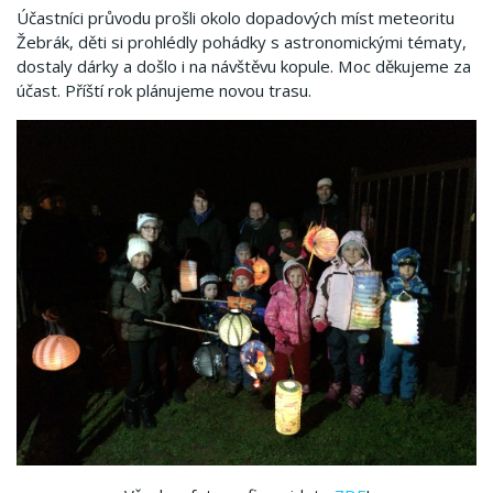
Účastníci průvodu prošli okolo dopadových míst meteoritu
Žebrák, děti si prohlédly pohádky s astronomickými tématy,
dostaly dárky a došlo i na návštěvu kopule. Moc děkujeme za
účast. Příští rok plánujeme novou trasu.