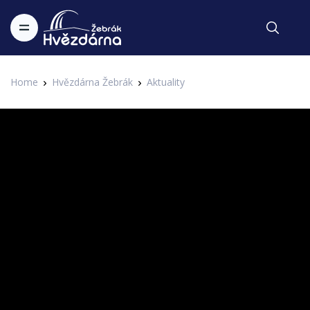
Home
Hvězdárna Žebrák
Aktuality
Aktuality
Radioastronomie v Soběslavi
Zapsal Administrator v 10.03.2022
Aktuality
Další zastávkou seriálu V záři hvězd je Svákovská hvězdárna v
Soběslavi, kde naleznete mj. i třímetrový radioteleskop
původem z úpické hvězdárny. K čemu slouží? A jak vypadá
další z českých hvězdáren? Podívejte se v neděli v 9:00 na
všech kanálech hvězdárny.
Svákovská hvězdárna v Soběslavi je vskutku velmi originální.
Protože je od města vzdálená a schovaná v chatové oblasti,