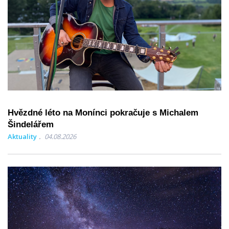
Hvězdné léto na Monínci pokračuje s Michalem
Šindelářem
Aktuality
04.08.2026