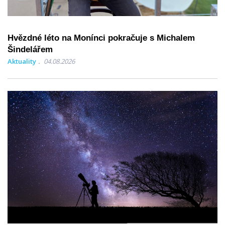
Hvězdné léto na Monínci pokračuje s Michalem
Šindelářem
Aktuality
04.08.2026