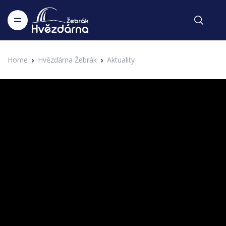
Home
Hvězdárna Žebrák
Aktuality
Aktuality
Skleněný vesmír Roberta a Martiny
Kaufmanových z Málkova
Zapsal Administrator v 09.06.2022
Aktuality
Jak vypadá skleněný vesmír Roberta a Martiny
Kaufmanových? Tentokrát v seriálu V záři hvězd představíme
umělecká díla ateliéru WAGA z Málkova, která byla vystavena
v Muzeu a galerii Magdaleny Dobromily Rettigové ve
Všeradicích. Zmíníme také jejich vztah k astronomii. A
Kristínka Slezáková vás pozdraví z Plzeňské brány v Berouně.