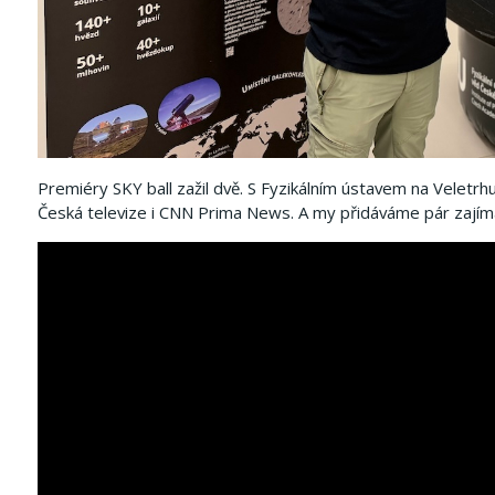
Premiéry SKY ball zažil dvě. S Fyzikálním ústavem na Veletr
Česká televize i CNN Prima News. A my přidáváme pár zajímavo