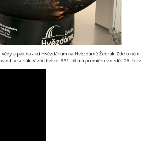
hu vědy a pak na akci Hvězdárium na Hvězdárně Žebrák. Zde o něm 
stí v seriálu V záři hvězd. 351. díl má premiéru v neděli 26. červ