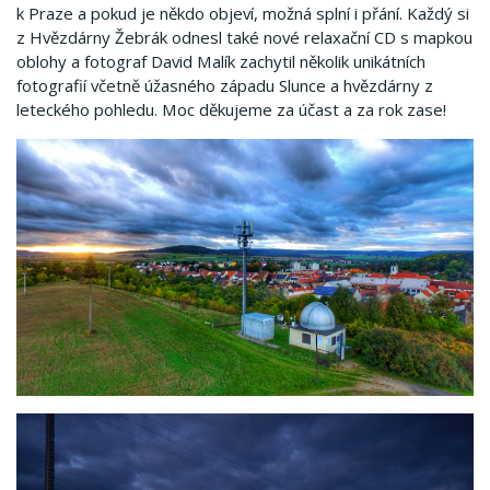
k Praze a pokud je někdo objeví, možná splní i přání. Každý si
z Hvězdárny Žebrák odnesl také nové relaxační CD s mapkou
oblohy a fotograf David Malík zachytil několik unikátních
fotografií včetně úžasného západu Slunce a hvězdárny z
leteckého pohledu. Moc děkujeme za účast a za rok zase!