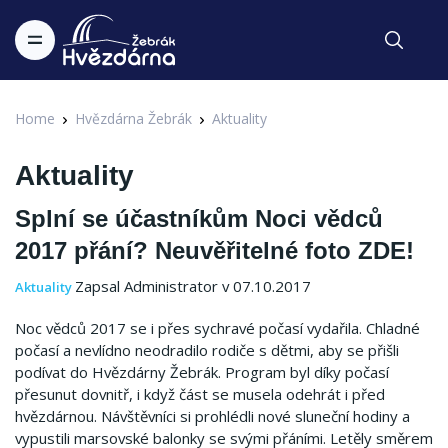
Home
Hvězdárna Žebrák
Aktuality
Aktuality
Splní se účastníkům Noci vědců
2017 přání? Neuvěřitelné foto ZDE!
Zapsal Administrator v 07.10.2017
Aktuality
Noc vědců 2017 se i přes sychravé počasí vydařila. Chladné
počasí a nevlídno neodradilo rodiče s dětmi, aby se přišli
podívat do Hvězdárny Žebrák. Program byl díky počasí
přesunut dovnitř, i když část se musela odehrát i před
hvězdárnou. Návštěvníci si prohlédli nové sluneční hodiny a
vypustili marsovské balonky se svými přáními. Letěly směrem