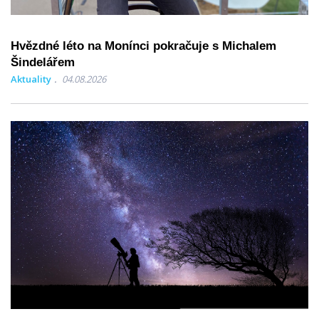
Hvězdné léto na Monínci pokračuje s Michalem
Šindelářem
Aktuality
04.08.2026