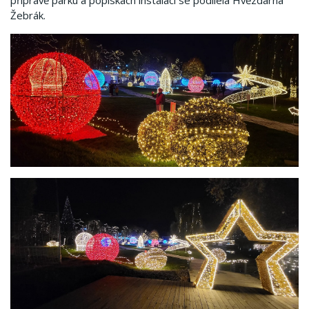
přípravě parku a popiskách instalací se podílela Hvězdárna
Žebrák.