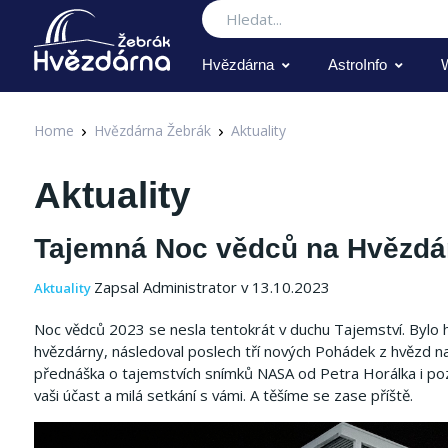
Hledat
Hvězdárna
AstroInfo
Home
Hvězdárna Žebrák
Aktuality
Aktuality
Tajemná Noc vědců na Hvězdár
Zapsal Administrator v 13.10.2023
Aktuality
Noc vědců 2023 se nesla tentokrát v duchu Tajemství. Bylo h
hvězdárny, následoval poslech tří nových Pohádek z hvěz
přednáška o tajemstvích snímků NASA od Petra Horálka i po
vaši účast a milá setkání s vámi. A těšíme se zase příště.