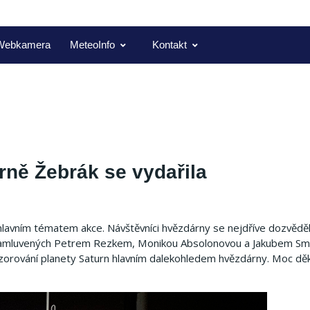
Webkamera
MeteoInfo
Kontakt
ně Žebrák se vydařila
lavním tématem akce. Návštěvníci hvězdárny se nejdříve dozvěděli
d namluvených Petrem Rezkem, Monikou Absolonovou a Jakubem Sm
zorování planety Saturn hlavním dalekohledem hvězdárny. Moc d