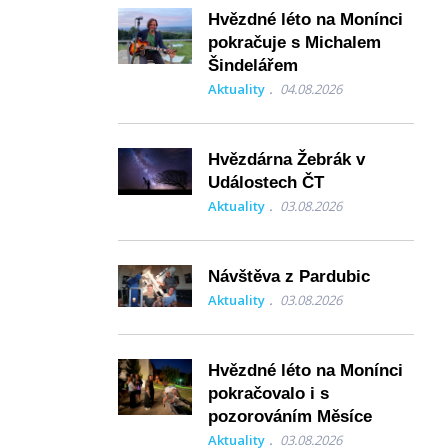
Hvězdné léto na Monínci
pokračuje s Michalem
Šindelářem
Aktuality
04.08.2026
Hvězdárna Žebrák v
Událostech ČT
Aktuality
03.08.2026
Návštěva z Pardubic
Aktuality
03.08.2026
Hvězdné léto na Monínci
pokračovalo i s
pozorováním Měsíce
Aktuality
03.08.2026