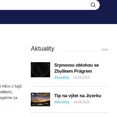
Aktuality
více
Srpnovou oblohou se
Zbyškem Prágrem
Aktuality
04.08.2026
 něco z tajů
olíkem,
Tip na výlet na Jizerku
ěkujeme za
Aktuality
04.08.2026