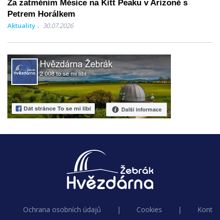
Za zatměním Měsíce na Kitt Peaku v Arizoně s
Petrem Horálkem
Aktuality
30.07.2026
Ochrana osobních údajů
|
Cookies
|
Kontak