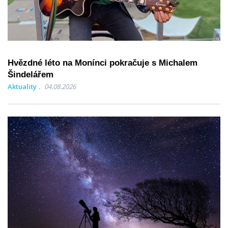
Hvězdné léto na Monínci pokračuje s Michalem
Šindelářem
Aktuality
04.08.2026