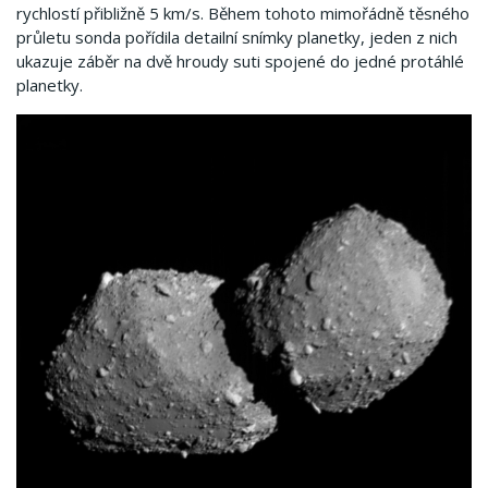
rychlostí přibližně 5 km/s. Během tohoto mimořádně těsného
průletu sonda pořídila detailní snímky planetky, jeden z nich
ukazuje záběr na dvě hroudy suti spojené do jedné protáhlé
planetky.