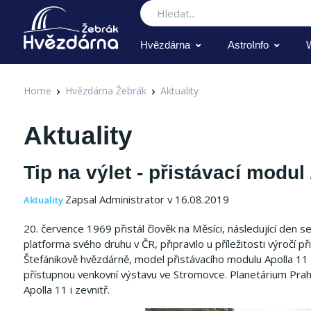
Hledat
Hvězdárna
AstroInfo
Home
Hvězdárna Žebrák
Aktuality
Aktuality
Tip na výlet - přistávací modul
Zapsal Administrator v 16.08.2019
Aktuality
20. července 1969 přistál člověk na Měsíci, následující den s
platforma svého druhu v ČR, připravilo u příležitosti výročí p
Štefánikově hvězdárně, model přistávacího modulu Apolla 11 v
přístupnou venkovní výstavu ve Stromovce. Planetárium Praha
Apolla 11 i zevnitř.