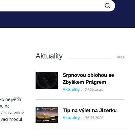
Aktuality
více
Srpnovou oblohou se
Zbyškem Prágrem
Aktuality
04.08.2026
ko největší
ou na
Tip na výlet na Jizerku
ária a volně
Aktuality
04.08.2026
ávací modul