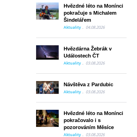
Hvězdné léto na Monínci
pokračuje s Michalem
Šindelářem
Aktuality
04.08.2026
Hvězdárna Žebrák v
Událostech ČT
Aktuality
03.08.2026
Návštěva z Pardubic
Aktuality
03.08.2026
Hvězdné léto na Monínci
pokračovalo i s
pozorováním Měsíce
Aktuality
03.08.2026