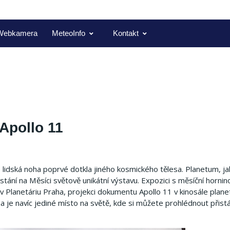
Webkamera
MeteoInfo
Kontakt
 Apollo 11
e lidská noha poprvé dotkla jiného kosmického tělesa. Planetum, ja
řistání na Měsíci světově unikátní výstavu. Expozici s měsíční hornin
 Planetáriu Praha, projekci dokumentu Apollo 11 v kinosále planet
 je navíc jediné místo na světě, kde si můžete prohlédnout přist