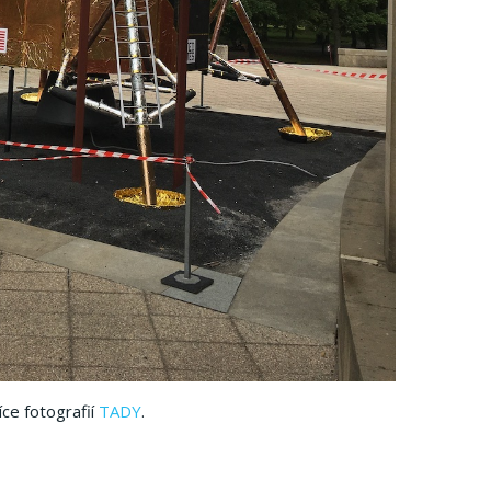
íce fotografií
TADY
.