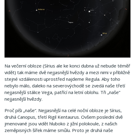
Na večerní obloze (Sírius ale ke konci dubna už nebude téměř
vidět) tak máme dvě nejjasnější hvězdy a mezi nimi v přibližně
stejné vzdálenosti uprostřed najdeme Regula. Aby toho
nebylo málo, daleko na severovýchodě se zvedá naše třetí
nejjasnější stálice Vega, patřící na letní oblohu. Tři „naše“
nejjasnější hvězdy.
Proč píši „naše“. Nejjasnější na celé noční obloze je Sírius,
druhá Canopus, třetí Rigil Kentaurus. Ovšem poslední dvě
jmenované jsou vidět hluboko z jižní polokoule, z našich
zeměpisných šířek máme smůlu. Proto je druhá naše