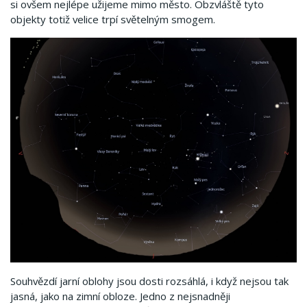
si ovšem nejlépe užijeme mimo město. Obzvláště tyto
objekty totiž velice trpí světelným smogem.
Souhvězdí jarní oblohy jsou dosti rozsáhlá, i když nejsou tak
jasná, jako na zimní obloze. Jedno z nejsnadněji