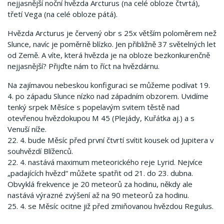
nejjasnější noční hvězda Arcturus (na celé obloze čtvrtá),
třetí Vega (na celé obloze pátá).
Hvězda Arcturus je červený obr s 25x větším poloměrem než
Slunce, navíc je poměrně blízko. Jen přibližně 37 světelných let
od Země. A víte, která hvězda je na obloze bezkonkurenčně
nejjasnější? Přijďte nám to říct na hvězdárnu.
Na zajímavou nebeskou konfiguraci se můžeme podívat 19.
4. po západu Slunce nízko nad západním obzorem. Uvidíme
tenký srpek Měsíce s popelavým svitem těstě nad
otevřenou hvězdokupou M 45 (Plejády, Kuřátka aj.) a s
Venuší níže.
22. 4. bude Měsíc před první čtvrtí svítit kousek od Jupitera v
souhvězdí Blíženců.
22. 4. nastává maximum meteorického reje Lyrid. Nejvíce
„padajících hvězd“ můžete spatřit od 21. do 23. dubna.
Obvyklá frekvence je 20 meteorů za hodinu, někdy ale
nastává výrazné zvýšení až na 90 meteorů za hodinu.
25. 4. se Měsíc ocitne již před zmiňovanou hvězdou Regulus.