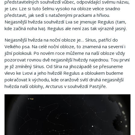
představitelných souhvězdí vůbec, odpovídající svému názvu,
je Lev. Lze si tuto šelmu vysoko na obloze velice snadno
představit, jak sedí s nataženými prackami a hřívou.
Nejjasnější hvězda souhvězdí Lva se jmenuje Regulus (tam,
kde začíná noha lva). Regulus ale není zas tak výrazně jasný.
Nejjasnější hvězda na noční obloze je… Sírius, patřící do
Velkého psa. Na celé noční obloze, to znamená na severní i
jižní polokouli. Po novém roce můžeme na naší obloze vždy
pozorovat rovnou dvě nejjasnější hvězdy najednou. Tou první
je již zmíněný Sírius. Od Síria na jihozápadě se přesuneme
vlevo ke Lvovi a jeho hvězdě Regulus a obloukem budeme
pokračovat k východu, kde oranžově svítí druhá nejjasnější
hvězda naší oblohy, Arcturus v souhvězdí Pastýře.