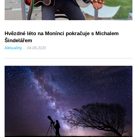
Hvězdné léto na Monínci pokračuje s Michalem
Šindelářem
Aktuality
04.08.2026