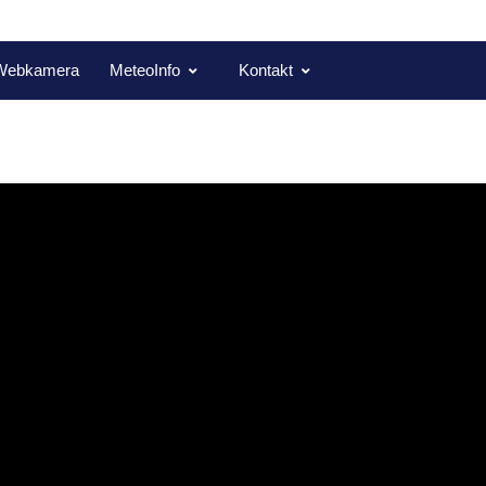
Webkamera
MeteoInfo
Kontakt
o nás čeká?
u roku.