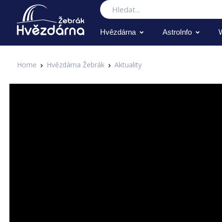
Hledat
Hvězdárna
AstroInfo
Home
Hvězdárna Žebrák
Aktuality
Aktuality
Úkazy roku 2021 na obloze - c
Zapsal Administrator v 01.01.2021
Aktuality
Co uvidíme na obloze v roce 2021? Více v našem prvním vide
Poslední změna: 01.01.2021 v 10:05
Zpět
Archiv