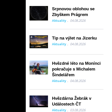
Srpnovou oblohou se
Zbyškem Prágrem
Aktuality
04.08.2026
Tip na výlet na Jizerku
Aktuality
04.08.2026
Hvězdné léto na Monínci
pokračuje s Michalem
Šindelářem
Aktuality
04.08.2026
Hvězdárna Žebrák v
Událostech ČT
Aktuality
03.08.2026