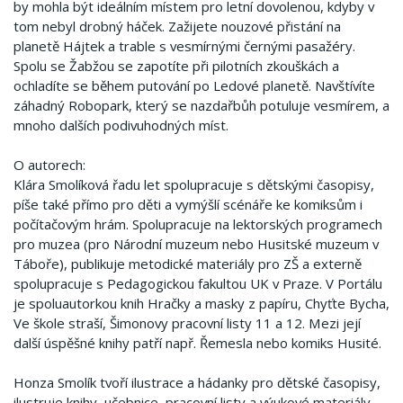
by mohla být ideálním místem pro letní dovolenou, kdyby v
tom nebyl drobný háček. Zažijete nouzové přistání na
planetě Hájtek a trable s vesmírnými černými pasažéry.
Spolu se Žabžou se zapotíte při pilotních zkouškách a
ochladíte se během putování po Ledové planetě. Navštívíte
záhadný Robopark, který se nazdařbůh potuluje vesmírem, a
mnoho dalších podivuhodných míst.
O autorech:
Klára Smolíková řadu let spolupracuje s dětskými časopisy,
píše také přímo pro děti a vymýšlí scénáře ke komiksům i
počítačovým hrám. Spolupracuje na lektorských programech
pro muzea (pro Národní muzeum nebo Husitské muzeum v
Táboře), publikuje metodické materiály pro ZŠ a externě
spolupracuje s Pedagogickou fakultou UK v Praze. V Portálu
je spoluautorkou knih Hračky a masky z papíru, Chyťte Bycha,
Ve škole straší, Šimonovy pracovní listy 11 a 12. Mezi její
další úspěšné knihy patří např. Řemesla nebo komiks Husité.
Honza Smolík tvoří ilustrace a hádanky pro dětské časopisy,
ilustruje knihy, učebnice, pracovní listy a výukové materiály,