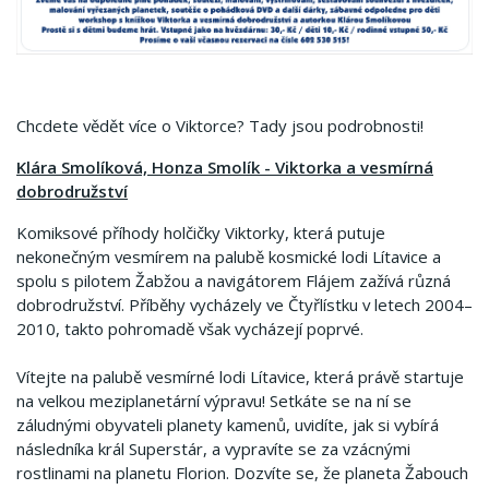
Chcdete vědět více o Viktorce? Tady jsou podrobnosti!
Klára Smolíková, Honza Smolík - Viktorka a vesmírná
dobrodružství
Komiksové příhody holčičky Viktorky, která putuje
nekonečným vesmírem na palubě kosmické lodi Lítavice a
spolu s pilotem Žabžou a navigátorem Flájem zažívá různá
dobrodružství. Příběhy vycházely ve Čtyřlístku v letech 2004–
2010, takto pohromadě však vycházejí poprvé.
Vítejte na palubě vesmírné lodi Lítavice, která právě startuje
na velkou meziplanetární výpravu! Setkáte se na ní se
záludnými obyvateli planety kamenů, uvidíte, jak si vybírá
následníka král Superstár, a vypravíte se za vzácnými
rostlinami na planetu Florion. Dozvíte se, že planeta Žabouch