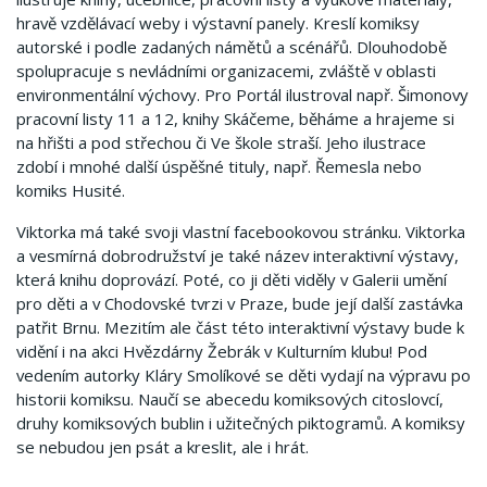
hravě vzdělávací weby i výstavní panely. Kreslí komiksy
autorské i podle zadaných námětů a scénářů. Dlouhodobě
spolupracuje s nevládními organizacemi, zvláště v oblasti
environmentální výchovy. Pro Portál ilustroval např. Šimonovy
pracovní listy 11 a 12, knihy Skáčeme, běháme a hrajeme si
na hřišti a pod střechou či Ve škole straší. Jeho ilustrace
zdobí i mnohé další úspěšné tituly, např. Řemesla nebo
komiks Husité.
Viktorka má také svoji vlastní facebookovou stránku. Viktorka
a vesmírná dobrodružství je také název interaktivní výstavy,
která knihu doprovází. Poté, co ji děti viděly v Galerii umění
pro děti a v Chodovské tvrzi v Praze, bude její další zastávka
patřit Brnu. Mezitím ale část této interaktivní výstavy bude k
vidění i na akci Hvězdárny Žebrák v Kulturním klubu! Pod
vedením autorky Kláry Smolíkové se děti vydají na výpravu po
historii komiksu. Naučí se abecedu komiksových citoslovcí,
druhy komiksových bublin i užitečných piktogramů. A komiksy
se nebudou jen psát a kreslit, ale i hrát.