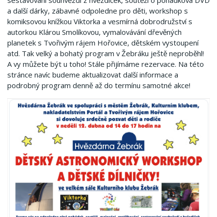
sestavování souhvězdí z hvězdiček, soutěží o pohádková DVD
a další dárky, zábavné odpoledne pro děti, workshop s
komiksovou knížkou Viktorka a vesmírná dobrodružství s
autorkou Klárou Smolíkovou, vymalovávání dřevěných
planetek s Tvořivým rájem Hořovice, dětském vystoupení
atd. Tak velký a bohatý program v Žebráku ještě neproběhl!
A vy můžete být u toho! Stále přijímáme rezervace. Na této
stránce navíc budeme aktualizovat další informace a
podrobný program denně až do termínu samotné akce!