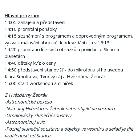
Hlavní program
14:05 zahájení a představení
14:10 promítání pohádky
14:15 seznámení s programem a doprovodným programem,
výzva k malování obrázků, k odevzdání cca v 16:15
14:20 promítání dětských obrázků a povídání o Slunci a
planetách
14:40 dětský kvíz o ceny
14:50 představení stanovišť - do mikrofonu si ho uvedou
Klára Smolíková, Tvořivý ráj a Hvězdárna Žebrák
15:00 start workshopu a dílniček
Z Hvězdárny Žebrák
-Astronomické pexeso
-Namaluj Hvězdárnu Žebrák nebo objekt ve vesmíru
-Omalovánky sluneční soustavy
-Astronomický kvíz
-Poznej sluneční soustavu a objekty ve vesmíru a seřaď je dle
vzdálenosti od Slunce