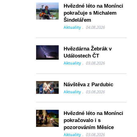
Hvězdné léto na Monínci
pokračuje s Michalem
Šindelářem
Aktuality
04.08.2026
Hvězdárna Žebrák v
Událostech ČT
Aktuality
03.08.2026
Návštěva z Pardubic
Aktuality
03.08.2026
Hvězdné léto na Monínci
pokračovalo i s
pozorováním Měsíce
Aktuality
03.08.2026