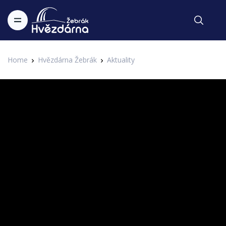
Home
Hvězdárna Žebrák
Aktuality
Aktuality
V záři hvězd - největší zajímavosti o
Měsíci
Zapsal Administrator v 22.05.2020
Aktuality
Jedním z nejkrásnějších objektů na noční obloze pro
pozorování například dalekohledy je bezesporu Měsíc.
Několik zajímavostí o něm prozradí v našem videoseriálu
Vláďa Slezák.
Poslední změna: 22.05.2020 v 09:52