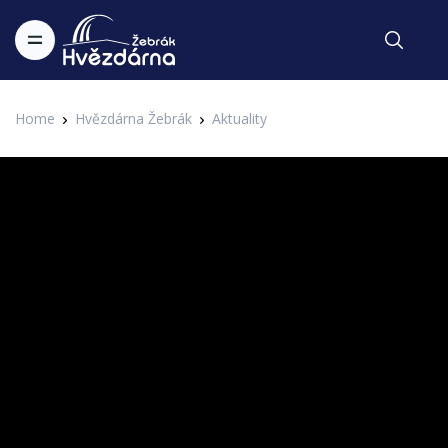
Home
Hvězdárna Žebrák
Aktuality
Aktuality
V záři hvězd - Vánoční hvězda a
nebeský ohňostroj
Zapsal Administrator v 11.12.2020
Aktuality
Na prosincové obloze je opravdu hodně k vidění. Nebeský
ohňostroj, nádherné nebeské objekty v zimních souhvězdích
nebo planety. A dvě z nich vytvoří dokonce vánoční hvězdu
zřejmě podobnou té, kdy se narodil Ježíšek. Více v našem
videu v premiéře v neděli v 9:00.