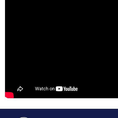
D
Poslední změna: 05.06.2019 v 20:11
Zpět
Archiv
Archiv 2010
Archiv 2009
Archiv 2008
Archiv 2007
Archiv 2006
Archiv 2005
Archiv 2004