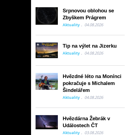
Srpnovou oblohou se
Zbyškem Prágrem
Aktuality
04.08.2026
Tip na výlet na Jizerku
Aktuality
04.08.2026
Hvězdné léto na Monínci
pokračuje s Michalem
Šindelářem
Aktuality
04.08.2026
Hvězdárna Žebrák v
Událostech ČT
Aktuality
03.08.2026