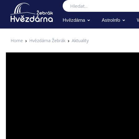
Hledat
Hvězdárna
AstroInfo
Home
Hvězdárna Žebrák
Aktuality
Aktuality
V Žebráku proběhla další span
Zapsal Administrator v 05.06.2019
Aktuality
... a Hvězdárna Žebrák byla tradičně při této události. Podívej