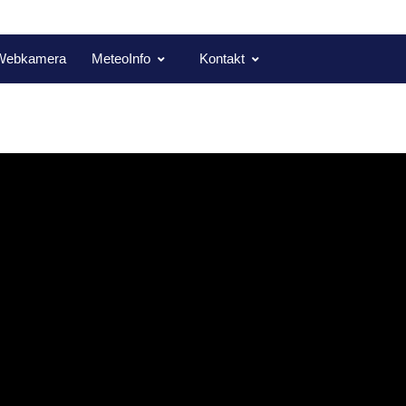
Webkamera
MeteoInfo
Kontakt
ilá jízda mopedů
te se na fotografie...