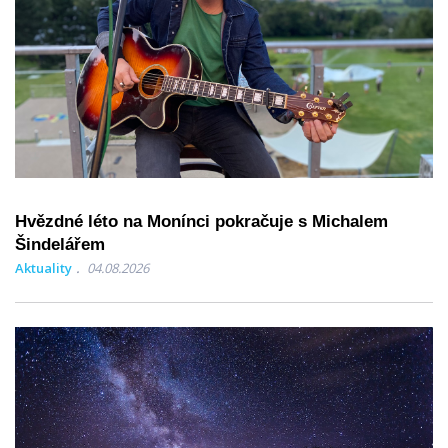
Hvězdné léto na Monínci pokračuje s Michalem
Šindelářem
Aktuality
04.08.2026