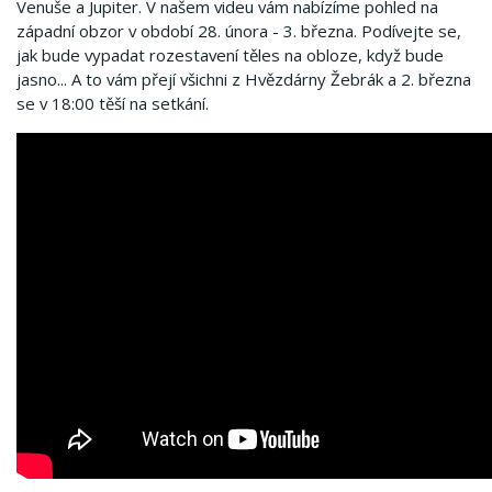
Venuše a Jupiter.
V našem videu vám nabízíme pohled na
západní obzor v období 28. února - 3. března.
Podívejte se,
jak bude vypadat rozestavení těles na obloze, když bude
jasno... A to vám přejí všichni z Hvězdárny Žebrák a 2. března
se v 18:00 těší na setkání.