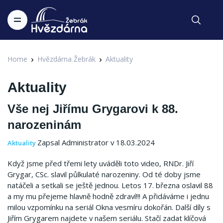
Home
Hvězdárna Žebrák
Aktuality
Aktuality
Vše nej Jiřímu Grygarovi k 88.
narozeninám
Zapsal Administrator v 18.03.2024
Aktuality
Když jsme před třemi lety uváděli toto video, RNDr.
Jiří
Grygar, CSc.
slavil půlkulaté narozeniny.
Od té doby jsme
natáčeli a setkali se ještě jednou.
Letos 17. března oslavil 88
a my mu přejeme hlavně hodně zdraví!!!
A přidáváme i jednu
milou vzpomínku na seriál Okna vesmíru dokořán.
Další díly s
Jiřím Grygarem najdete v našem seriálu.
Stačí zadat klíčová