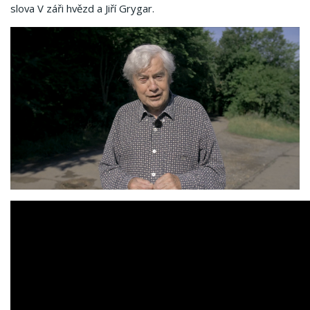
slova V záři hvězd a Jiří Grygar.