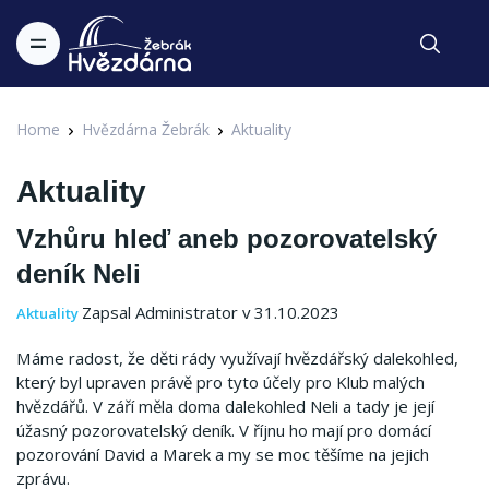
Home
Hvězdárna Žebrák
Aktuality
Aktuality
Vzhůru hleď aneb pozorovatelský
deník Neli
Zapsal Administrator v 31.10.2023
Aktuality
Máme radost, že děti rády využívají hvězdářský dalekohled,
který byl upraven právě pro tyto účely pro Klub malých
hvězdářů.
V září měla doma dalekohled Neli a tady je její
úžasný pozorovatelský deník.
V říjnu ho mají pro domácí
pozorování David a Marek a my se moc těšíme na jejich
zprávu.