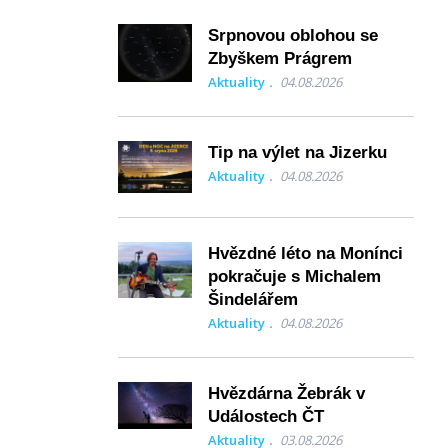
Srpnovou oblohou se
Zbyškem Prágrem
Aktuality
04.08.2026
Tip na výlet na Jizerku
Aktuality
04.08.2026
Hvězdné léto na Monínci
pokračuje s Michalem
Šindelářem
Aktuality
04.08.2026
Hvězdárna Žebrák v
Událostech ČT
Aktuality
03.08.2026