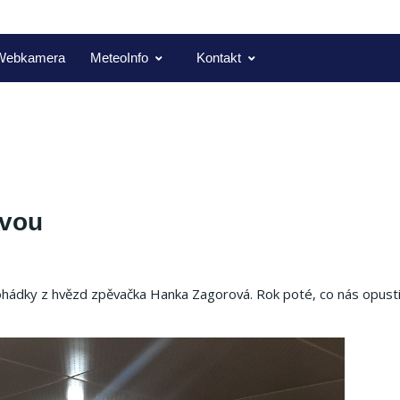
Webkamera
MeteoInfo
Kontakt
ovou
 Pohádky z hvězd zpěvačka Hanka Zagorová. Rok poté, co nás opust