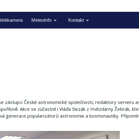
Webkamera
MeteoInfo
Kontakt
se zástupci České astronomické společnosti, redaktory serveru as
řilově. Akce se zúčastnil i Vláďa Slezák z Hvězdárny Žebrák, kte
vá generace popularizátorů astronomie a kosmonautiky. Připomín