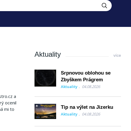
Aktuality
více
Srpnovou oblohou se
Zbyškem Prágrem
Aktuality
04.08.2026
tro.cz a
rý ocenil
Tip na výlet na Jizerku
á mi to
Aktuality
04.08.2026