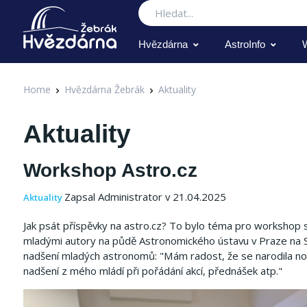
Hledat
Hvězdárna
AstroInfo
Home
Hvězdárna Žebrák
Aktuality
Aktuality
Workshop Astro.cz
Zapsal Administrator v 21.04.2025
Aktuality
Jak psát příspěvky na astro.cz? To bylo téma pro workshop 
mladými autory na půdě Astronomického ústavu v Praze na Spo
nadšení mladých astronomů: "Mám radost, že se narodila no
nadšení z mého mládí při pořádání akcí, přednášek atp."